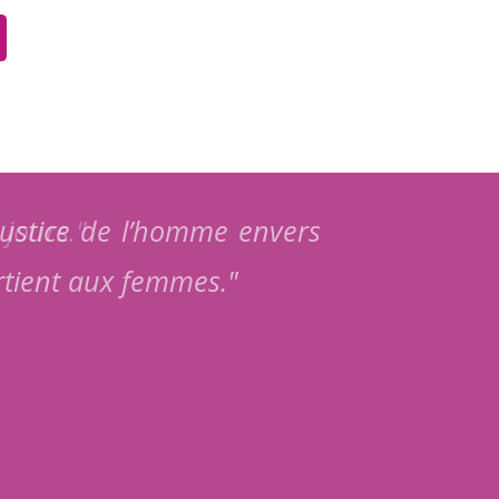
njustice de l’homme envers
" N’oubliez 
artient aux femmes."
droits des f
Ces droits n