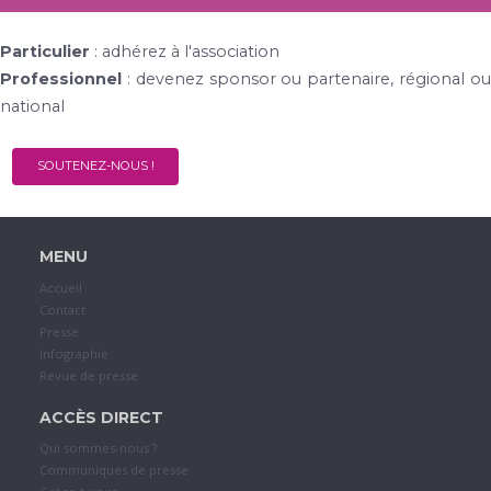
Particulier
: adhérez à l'association
Professionnel
: devenez sponsor ou partenaire, régional ou
national
SOUTENEZ-NOUS !
MENU
Accueil
Contact
Presse
Infographie
Revue de presse
ACCÈS DIRECT
Qui sommes-nous ?
Communiqués de presse