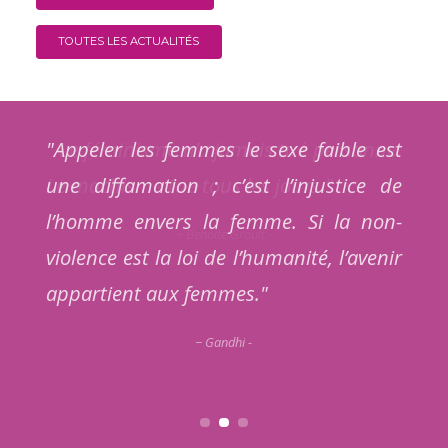
TOUTES LES ACTUALITÉS
ne.
"Appeler les femmes le sexe faible est
" 
une diffamation ; c’est l’injustice de
cr
l’homme envers la femme. Si la non-
re
violence est la loi de l’humanité, l’avenir
fe
appartient aux femmes."
Ce
dev
Gandhi